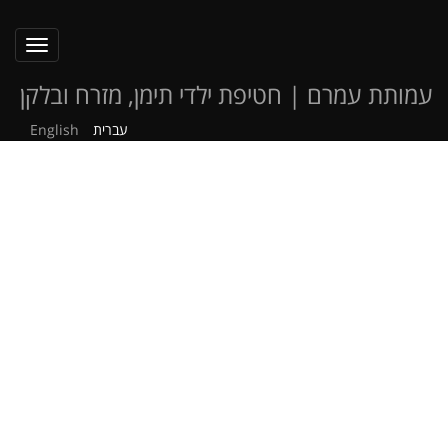
oggle
ation
עמותת עמרם | חטיפת ילדי תימן, מזרח ובלקן
עברית
English