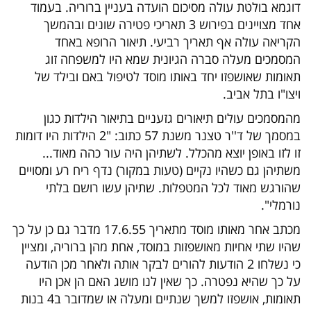
דוגמא בולטת עולה מסיכום הועדה בעניין ברוריה. בעמוד
אחד מצויינים בפירוש 3 תאריכי פטירה שונים ובהמשך
הקריאה עולה אף תאריך רביעי. תיאור הרופא באחד
המסמכים מעלה סברה הגיונית שמא היו למשפחה זוג
תאומות שאושפזו יחד באותו מוסד לטיפול באם ובילד של
ויצו"ו בתל אביב.
מהמסמכים עולים תיאורים גזעניים בתיאור הילדות כגון
במסמך של ד''ר טצנר משנת 57 כתוב: "2 הילדות היו דומות
זו לזו באופן יוצא מהכלל. לשתיהן היה עור כהה מאוד...
משתיהן גם כשהיו נקיים (טעות במקור) נדף ריח רע ומסויים
שהורגש מאוד לכל המטפלות. שתיהן עשו רושם בלתי
נורמלי".
מכתב אחר מאותו מוסד מתאריך 17.6.55 מדבר גם כן על כך
שהיו שתי אחיות מאושפזות במוסד, אחת מהן ברוריה, ומציין
כי נשלחו 2 הודעות להורים לבקר אותה ולאחר מכן הודעה
על כך שהיא נפטרה. כך שאין לנו מושג האם הן אכן היו
תאומות, אושפזו למשך שנתיים ומעלה או שמדובר ב4 בנות