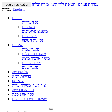
עמותת עמרם | חטיפת ילדי תימן, מזרח ובלקן
Toggle navigation
English
עברית
עדויות
כל העדויות
משפחות
מאומצים/חטופים
אנשי צוות
נסיונות חטיפה
מאגרים
מאגר שמות
מאגר בתי חולים
מאגר ארצות מוצא
מאגר ישובים
מאגר שנים
על הפרשה
בדיקות דנ"א
מי אנחנו
צור קשר ומסירת עדות
תרומה ורכישה
לקריאה נוספת
שאלות ותשובות נפוצות