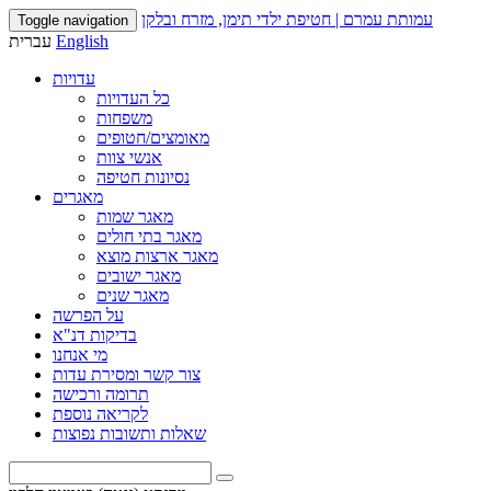
עמותת עמרם | חטיפת ילדי תימן, מזרח ובלקן
Toggle navigation
English
עברית
עדויות
כל העדויות
משפחות
מאומצים/חטופים
אנשי צוות
נסיונות חטיפה
מאגרים
מאגר שמות
מאגר בתי חולים
מאגר ארצות מוצא
מאגר ישובים
מאגר שנים
על הפרשה
בדיקות דנ"א
מי אנחנו
צור קשר ומסירת עדות
תרומה ורכישה
לקריאה נוספת
שאלות ותשובות נפוצות