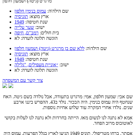
מרגרט (גיטה) ושמעון חלפון
שם הילד\ה:
עמוס בנימין חלפון
ארץ מוצא:
תוניסיה
שנת חטיפה:
1949
ישוב:
שער עלייה
בית חולים:
רמב"ם, חיפה
הוגשה תלונה לועדה: לא
שם הילד\ה:
ללא שם בן מרגרט (גיטה) ושמעון חלפון
ארץ מוצא:
תוניסיה
שנת חטיפה:
1949
ישוב:
״אוניית מעפילים, "גלילה
הוגשה תלונה לועדה: לא
צור קשר עם המשפחה
שם אבי: שמעון חלפון, אמי: מרגרט בתעודה, אבל נולדה בשם גיטה. האח
שנחטף היה עמוס בנימין. היה הבכור. נולד ב43. ההפרש ביננו ארבע
שנים. נולדו אחרי המקרה עוד שלוש אחיות נוספות.
אמא לא נתנה לנו לנשום מאז. הייתה בחרדות ולא נתנה לנו לעלות בקושי
לאוטובוס מרוב הפחד.
אסתר, ברחו מטריפולי, תוניס 1949 הגיעו לארץ בגלל הפרעות. עמוס היה